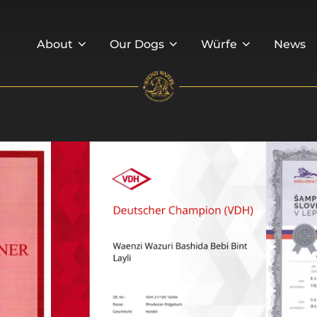
About
Our Dogs
Würfe
News